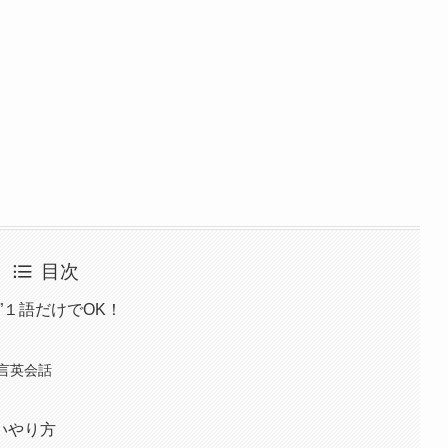
目次
”１語だけでOK！
言英会話
いやり方