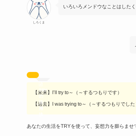
いろいろメンドウなことはしたく
しろくま
TRY
【未来】I’ll try to～（～するつもりです）
の
活
【過去】I was trying to～（～するつもりでし
用
法
あなたの生活をTRYを使って、
妄想力を膨らませ